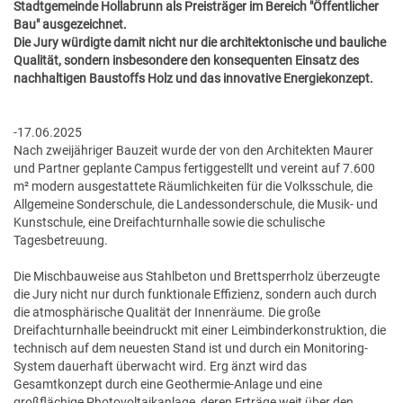
Stadtgemeinde Hollabrunn als Preisträger im Bereich "Öffentlicher
GESUNDE GEMEINDE
ANSPRECHPARTNER
Bau" ausgezeichnet.
Die Jury würdigte damit nicht nur die architektonische und bauliche
Qualität, sondern insbesondere den konsequenten Einsatz des
nachhaltigen Baustoffs Holz und das innovative Energiekonzept.
-17.06.2025
Nach zweijähriger Bauzeit wurde der von den Architekten Maurer
und Partner geplante Campus fertiggestellt und vereint auf 7.600
m² modern ausgestattete Räumlichkeiten für die Volksschule, die
Allgemeine Sonderschule, die Landessonderschule, die Musik- und
Kunstschule, eine Dreifachturnhalle sowie die schulische
Tagesbetreuung.
Die Mischbauweise aus Stahlbeton und Brettsperrholz überzeugte
die Jury nicht nur durch funktionale Effizienz, sondern auch durch
die atmosphärische Qualität der Innenräume. Die große
Dreifachturnhalle beeindruckt mit einer Leimbinderkonstruktion, die
technisch auf dem neuesten Stand ist und durch ein Monitoring-
System dauerhaft überwacht wird. Erg änzt wird das
Gesamtkonzept durch eine Geothermie-Anlage und eine
großflächige Photovoltaikanlage, deren Erträge weit über den