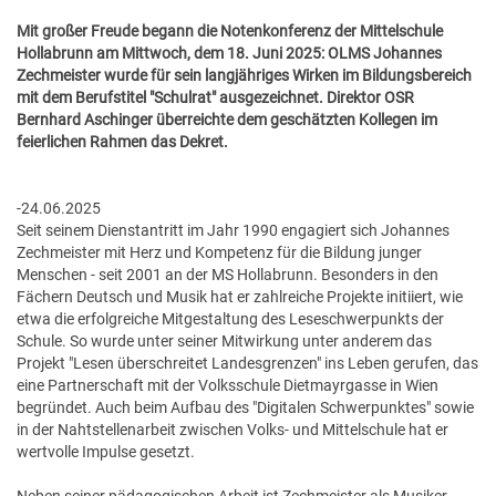
GESUNDE GEMEINDE
ANSPRECHPARTNER
Mit großer Freude begann die Notenkonferenz der Mittelschule
Hollabrunn am Mittwoch, dem 18. Juni 2025: OLMS Johannes
Zechmeister wurde für sein langjähriges Wirken im Bildungsbereich
mit dem Berufstitel "Schulrat" ausgezeichnet. Direktor OSR
Bernhard Aschinger überreichte dem geschätzten Kollegen im
feierlichen Rahmen das Dekret.
-24.06.2025
Seit seinem Dienstantritt im Jahr 1990 engagiert sich Johannes
Zechmeister mit Herz und Kompetenz für die Bildung junger
Menschen - seit 2001 an der MS Hollabrunn. Besonders in den
Fächern Deutsch und Musik hat er zahlreiche Projekte initiiert, wie
etwa die erfolgreiche Mitgestaltung des Leseschwerpunkts der
Schule. So wurde unter seiner Mitwirkung unter anderem das
Projekt "Lesen überschreitet Landesgrenzen" ins Leben gerufen, das
eine Partnerschaft mit der Volksschule Dietmayrgasse in Wien
begründet. Auch beim Aufbau des "Digitalen Schwerpunktes" sowie
in der Nahtstellenarbeit zwischen Volks- und Mittelschule hat er
wertvolle Impulse gesetzt.
Neben seiner pädagogischen Arbeit ist Zechmeister als Musiker