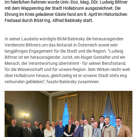
Im feierlichen Rahmen wurde Univ.-Doz. Mag. DDr. Ludwig Bittner
GESUNDE GEMEINDE
ANSPRECHPARTNER
mit dem Wappenring der Stadt Hollabrunn ausgezeichnet. Die
Ehrung im Kreis geladener Gäste fand am 8. April im Historischen
Festsaal durch BGM Ing. Alfred Babinsky statt.
In seiner Laudatio würdigte BGM Babinsky die herausragenden
Verdienste Bittners um das Notariat in Österreich sowie sein
langjähriges Engagement für die Stadt und die Region. "Ludwig
Bittner ist ein herausragender Jurist, ein kluger Gestalter und ein
Mensch, der Verantwortung übernimmt - für seinen Berufsstand,
für die Wissenschaft und für unsere Region. Sein Wirken reicht weit
über Hollabrunn hinaus, gleichzeitig ist er unserer Stadt stets eng
verbunden geblieben", fasste Babinsky zusammen.