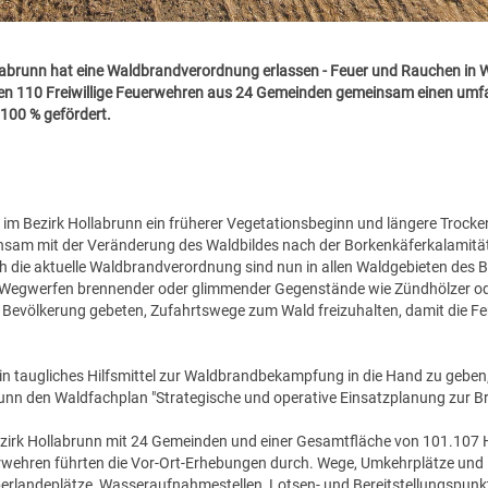
brunn hat eine Waldbrandverordnung erlassen - Feuer und Rauchen in W
lten 110 Freiwillige Feuerwehren aus 24 Gemeinden gemeinsam einen umf
 100 % gefördert.
im Bezirk Hollabrunn ein früherer Vegetationsbeginn und längere Trock
nsam mit der Veränderung des Waldbildes nach der Borkenkäferkalamität
h die aktuelle Waldbrandverordnung sind nun in allen Waldgebieten des 
s Wegwerfen brennender oder glimmender Gegenstände wie Zündhölzer od
e Bevölkerung gebeten, Zufahrtswege zum Wald freizuhalten, damit die Fe
in taugliches Hilfsmittel zur Waldbrandbekampfung in die Hand zu geben,
nn den Waldfachplan "Strategische und operative Einsatzplanung zur 
ezirk Hollabrunn mit 24 Gemeinden und einer Gesamtfläche von 101.107 
erwehren führten die Vor-Ort-Erhebungen durch. Wege, Umkehrplätze und
andeplätze, Wasseraufnahmestellen, Lotsen- und Bereitstellungspunkte