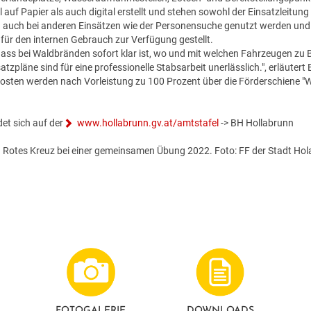
 auf Papier als auch digital erstellt und stehen sowohl der Einsatzleitun
 auch bei anderen Einsätzen wie der Personensuche genutzt werden und
 für den internen Gebrauch zur Verfügung gestellt.
, dass bei Waldbränden sofort klar ist, wo und mit welchen Fahrzeugen z
nsatzpläne sind für eine professionelle Stabsarbeit unerlässlich.", erläu
tkosten werden nach Vorleistung zu 100 Prozent über die Förderschiene 
et sich auf der
www.hollabrunn.gv.at/amtstafel
-> BH Hollabrunn
 Rotes Kreuz bei einer gemeinsamen Übung 2022. Foto: FF der Stadt Hol
FOTO­GALERIE
DOWNLOADS