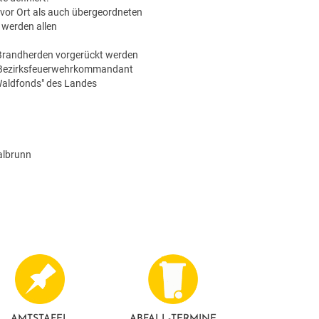
g vor Ort als auch übergeordneten
 werden allen
u Brandherden vorgerückt werden
tert Bezirksfeuerwehrkommandant
"Waldfonds" des Landes
albrunn
AMTSTAFEL
ABFALL-TERMINE