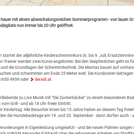
 heuer mit einem abwechslungsreichen Sommerprogramm - von lauen Gri
adegäste nun immer bis 20 Uhr geöffnet.
startet der alljährliche Kinderschwimmkurs (6. bis 9. Juli, Ersatztermine 
n-Trainer werden zwei Kurse angeboten: Bei den Seepferdchen geht es f
 und die Grundlagen der Schwimmtechnik. Die Mantas bauen auf vorha
auchen und schwimmen am Ende 25 Meter weit. Die Kurskosten betragen 
60/650 4959 oder
deradi.at
.
rillabende zu Live-Musik mit "Die Zuckerbäcker" zu einem besonderen Bade
vom Grill - und ab 18 Uhr freier Eintritt.
r Kindertag: Alle Besucher:innen bis 15 Jahre haben an diesem Tag freien 
den die Hundebadetage am 19. und 20. September - dann dürfen auch - und
Renovierungen in Eigenleistung umgesetzt - und die neuen Palmen sorgen a
 sich VzBGM Alexander Eckhardt über die gelungenen Arbeiten am Stadtba