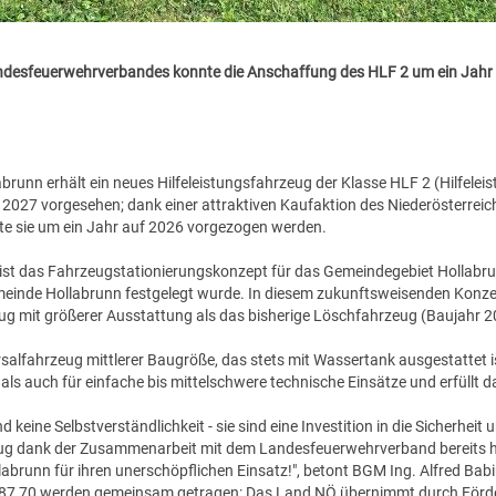
ndesfeuerwehrverbandes konnte die Anschaffung des HLF 2 um ein Jahr
abrunn erhält ein neues Hilfeleistungsfahrzeug der Klasse HLF 2 (Hilfele
 2027 vorgesehen; dank einer attraktiven Kaufaktion des Niederösterreic
 sie um ein Jahr auf 2026 vorgezogen werden.
 ist das Fahrzeugstationierungskonzept für das Gemeindegebiet Hollab
inde Hollabrunn festgelegt wurde. In diesem zukunftsweisenden Konzep
ug mit größerer Ausstattung als das bisherige Löschfahrzeug (Baujahr 20
salfahrzeug mittlerer Baugröße, das stets mit Wassertank ausgestattet is
 als auch für einfache bis mittelschwere technische Einsätze und erfüllt 
eine Selbstverständlichkeit - sie sind eine Investition in die Sicherheit 
zeug dank der Zusammenarbeit mit dem Landesfeuerwehrverband bereits 
labrunn für ihren unerschöpflichen Einsatz!", betont BGM Ing. Alfred Bab
87,70 werden gemeinsam getragen: Das Land NÖ übernimmt durch Förd