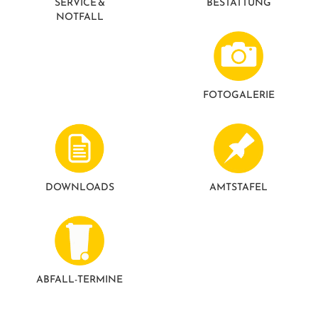
SERVICE &
BESTATTUNG
GESUNDE GEMEINDE
ANSPRECHPARTNER
NOTFALL
FOTO­GALERIE
DOWNLOADS
AMTSTAFEL
ABFALL-TERMINE