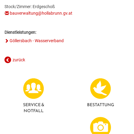
GESUNDE GEMEINDE
ANSPRECHPARTNER
Stock/Zimmer: Erdgeschoß
bauverwaltung@hollabrunn.gv.at
Dienstleistungen:
Göllersbach - Wasserverband
zurück
SERVICE &
BESTATTUNG
NOTFALL