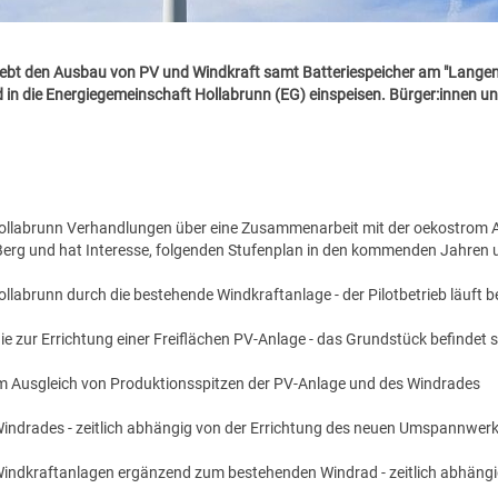
ebt den Ausbau von PV und Windkraft samt Batteriespeicher am "Langen 
d in die Energiegemeinschaft Hollabrunn (EG) einspeisen. Bürger:innen 
 Hollabrunn Verhandlungen über eine Zusammenarbeit mit der oekostrom 
rg und hat Interesse, folgenden Stufenplan in den kommenden Jahren
labrunn durch die bestehende Windkraftanlage - der Pilotbetrieb läuft be
e zur Errichtung einer Freiflächen PV-Anlage - das Grundstück befindet
um Ausgleich von Produktionsspitzen der PV-Anlage und des Windrades
indrades - zeitlich abhängig von der Errichtung des neuen Umspannwer
 Windkraftanlagen ergänzend zum bestehenden Windrad - zeitlich abhängi