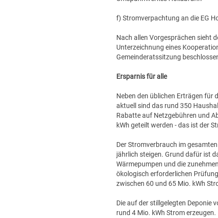
f) Stromverpachtung an die EG Ho
Nach allen Vorgesprächen sieht de
Unterzeichnung eines Kooperatio
Gemeinderatssitzung beschlosse
Ersparnis für alle
Neben den üblichen Erträgen für 
aktuell sind das rund 350 Haushalt
Rabatte auf Netzgebühren und Abg
kWh geteilt werden - das ist der 
Der Stromverbrauch im gesamten G
jährlich steigen. Grund dafür ist
Wärmepumpen und die zunehmende 
ökologisch erforderlichen Prüfun
zwischen 60 und 65 Mio. kWh Str
Die auf der stillgelegten Deponi
rund 4 Mio. kWh Strom erzeugen. 