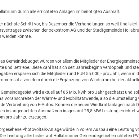
llabrunn durch alle errichteten Anlagen im benötigten Ausmaß.
r nächste Schritt vor, bis Dezember die Verhandlungen so weit finalisiert
nsvertrages zwischen der oekostrom AG und der Stadtgemeinde Hollabr
n werden könnte.
das Gemeindebudget würden vor allem die Mitglieder der Energiegemeinsch
e und Betriebe. Diese Zahl hat sich seit Jahresbeginn verdoppelt und stei
aben ersparen sich die Mitglieder rund EUR 55.000,- pro Jahr, wenn in 
Stromumsatz, von dem durch die Ergänzung von Windstrom bei der aktuell
emeindegebiet wird aktuell auf 85 Mio. kWh pro Jahr geschätzt und soll
 das Voranschreiten der Wärme- und Mobilitätswende, also die Umstellung
Verbreitung von E-Autos. Können die neuen Windkraftanlagen nach Durc
gen im angedachten Ausmaß von insgesamt 25,8 MW Leistung errichtet wer
om pro Jahr zu erzeugen.
e vorgesehene Photovoltaik-Anlage würde in vollem Ausbau eine Leistung 
Die Leistung aller bisher auf Hollabrunner Gemeindegebiet errichteten P