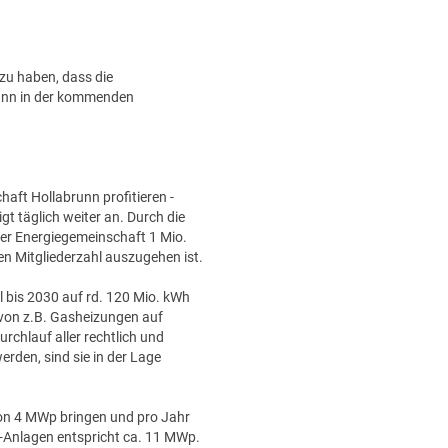
 zu haben, dass die
unn in der kommenden
aft Hollabrunn profitieren -
gt täglich weiter an. Durch die
der Energiegemeinschaft 1 Mio.
en Mitgliederzahl auszugehen ist.
 bis 2030 auf rd. 120 Mio. kWh
 von z.B. Gasheizungen auf
hlauf aller rechtlich und
den, sind sie in der Lage
von 4 MWp bringen und pro Jahr
V-Anlagen entspricht ca. 11 MWp.