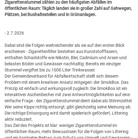
Zigarettenstummel zählen zu den häufigsten Abfällen im
GESUNDE GEMEINDE
ANSPRECHPARTNER
öffentlichen Raum: Täglich landen sie in großer Zahl auf Gehwegen,
Plätzen, bei Bushaltestellen und in Grünanlagen.
- 2.7.2026
Dabei sind die Folgen weitreichender als sie auf den ersten Blick
erscheinen - Zigarettenfilter bestehen aus Kunststofffasern,
enthalten Schadstoffe wie Nikotin, Blei, Cadmium und Arsen und
belasten Böden und Gewässer nachhaltig: Bereits ein einziger
Stummel vergiftet bis zu 1000 Liter Trinkwasser.
Der Gemeindeverband für Abfallwirtschaft stellt sich diesem
Problem mit einem kreativen Ansatz entgegen: der SmokBox. Das
Prinzip ist einfach und wirkungsvoll zugleich: Die SmokBox ist ein
interaktiver Aschenbecher mit zwei Antwortmöglichkeiten auf eine
einfache Frage - der Zigarettenstummel dient dabei als Stimmzettel.
Wer seine Kippe richtig entsorgt, gibt gleichzeitig seine Meinung ab.
Die richtige Entsorgung wird damit spielerisch gefördert, Littering
aktiv reduziert.
Das Ziel des Projekts ist klar: weniger Zigarettenstummel im
öffentlichen Raum, mehr Bewusstsein für die Folgen von Littering
und ein konkreter Beitrag zum Schutz von Umwelt und Gewässern -