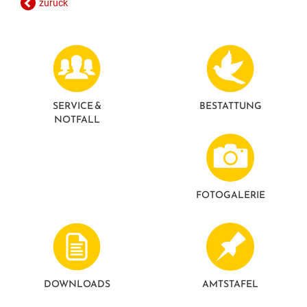
zurück
GESUNDE GEMEINDE
ANSPRECHPARTNER
SERVICE &
BESTATTUNG
NOTFALL
FOTO­GALERIE
DOWNLOADS
AMTSTAFEL