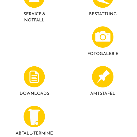
GESUNDE GEMEINDE
ANSPRECHPARTNER
SERVICE &
BESTATTUNG
NOTFALL
FOTO­GALERIE
DOWNLOADS
AMTSTAFEL
ABFALL-TERMINE