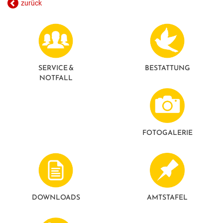
zurück
GESUNDE GEMEINDE
ANSPRECHPARTNER
SERVICE &
BESTATTUNG
NOTFALL
FOTO­GALERIE
DOWNLOADS
AMTSTAFEL