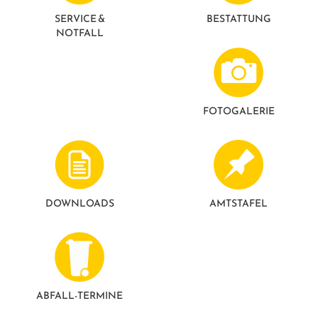
GESUNDE GEMEINDE
ANSPRECHPARTNER
SERVICE &
BESTATTUNG
NOTFALL
FOTO­GALERIE
DOWNLOADS
AMTSTAFEL
ABFALL-TERMINE