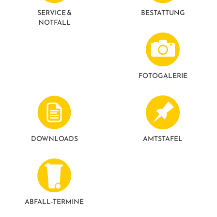
GESUNDE GEMEINDE
ANSPRECHPARTNER
SERVICE &
BESTATTUNG
NOTFALL
FOTO­GALERIE
DOWNLOADS
AMTSTAFEL
ABFALL-TERMINE