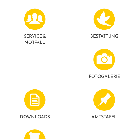
GESUNDE GEMEINDE
ANSPRECHPARTNER
SERVICE &
BESTATTUNG
NOTFALL
FOTO­GALERIE
DOWNLOADS
AMTSTAFEL