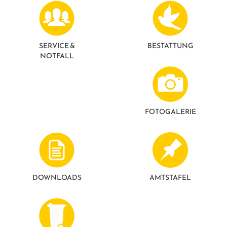
GESUNDE GEMEINDE
ANSPRECHPARTNER
SERVICE &
BESTATTUNG
NOTFALL
FOTO­GALERIE
DOWNLOADS
AMTSTAFEL