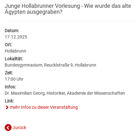
BILDUNG
VERANSTALTUNGSKALENDER
NEU IN HOLLABRUNN
MITARBEITER
JOBS
Junge Hollabrunner Vorlesung - Wie wurde das alte
Ägypten ausgegraben?
BAUEN & WOHNEN
KINDERGÄRTEN & KLEINKINDBETREUUNG
VERANSTALTUNGSZENTREN
STANDESAMT
EUROPA
WETTER & WEBCAM
Datum:
GESUNDHEIT & SOZIALES
WOHNPROJEKTE
SCHULEN & HOCHSCHULEN
REGIONALE GASTRONOMIE
BESTATTUNG
POLITIK
GEBURTEN
17.12.2025
Ort:
UMWELT & VERKEHR
MEDIZINISCHE VERSORGUNG
VERFÜGBARE GRUNDSTÜCKE
ERWACHSENENBILDUNG
FREIZEIT & TOURISMUS
STADTWERKE
GEMEINDEPROFIL
HOCHZEITEN
Hollabrunn
Lokalität:
HOLLABRUNN BLÜHT AUF
PFLEGE
FLÄCHENWIDMUNG & BEBAUUNGSPLÄNE
Bundesgymnasium, Reucklstraße 9, Hollabrunn
STADTBÜCHEREI
UNTERKÜNFTE & NÄCHTIGUNG
FÖRDERUNGEN
TODESFÄLLE
Zeit:
17:00 Uhr
MOBILITÄT & PARKEN
VEREINE
FAQ BAUEN & WOHNEN
STADTARCHIV
DOWNLOADS & FORMULARE
Infos:
Dr. Maximilian Georg, Historiker, Akademie der Wissenschaften
BAUMKATASTER
SOZIALRATGEBER
FORMULARE & DOWNLOADS
LERNHILFE & JUGENDARBEIT
AMTSTAFEL
Link:
mehr Infos zu dieser Veranstaltung
ENERGIE
FÖRDERUNGEN & FAIRNESSCARD
FÖRDERUNGEN BAUEN & WOHNEN
BILDUNGSMESSE
FAQ
zurück
KLAR! REGION
COMMUNITY-NURSING
ENERGIEBUCHHALTUNG
KINDERUNI