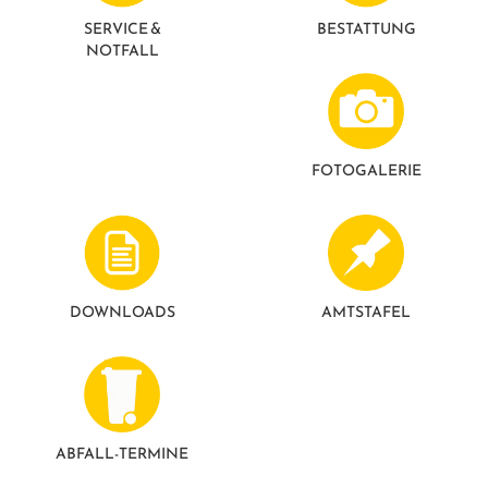
GESUNDE GEMEINDE
ANSPRECHPARTNER
SERVICE &
BESTATTUNG
NOTFALL
FOTO­GALERIE
DOWNLOADS
AMTSTAFEL
ABFALL-TERMINE