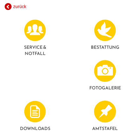
GESUNDE GEMEINDE
ANSPRECHPARTNER
zurück
SERVICE &
BESTATTUNG
NOTFALL
FOTO­GALERIE
DOWNLOADS
AMTSTAFEL