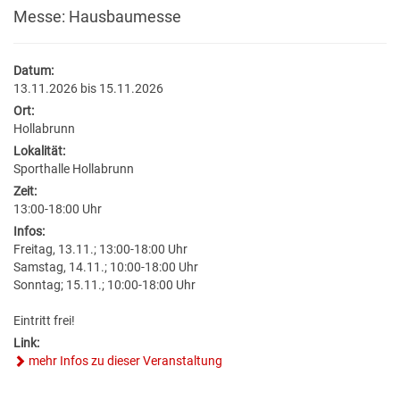
BILDUNG
VERANSTALTUNGSKALENDER
NEU IN HOLLABRUNN
MITARBEITER
JOBS
Messe: Hausbaumesse
BAUEN & WOHNEN
KINDERGÄRTEN & KLEINKINDBETREUUNG
VERANSTALTUNGSZENTREN
STANDESAMT
EUROPA
WETTER & WEBCAM
Datum:
13.11.2026 bis 15.11.2026
GESUNDHEIT & SOZIALES
WOHNPROJEKTE
SCHULEN & HOCHSCHULEN
REGIONALE GASTRONOMIE
BESTATTUNG
POLITIK
GEBURTEN
Ort:
Hollabrunn
UMWELT & VERKEHR
MEDIZINISCHE VERSORGUNG
VERFÜGBARE GRUNDSTÜCKE
ERWACHSENENBILDUNG
FREIZEIT & TOURISMUS
STADTWERKE
GEMEINDEPROFIL
HOCHZEITEN
Lokalität:
Sporthalle Hollabrunn
HOLLABRUNN BLÜHT AUF
PFLEGE
FLÄCHENWIDMUNG & BEBAUUNGSPLÄNE
STADTBÜCHEREI
UNTERKÜNFTE & NÄCHTIGUNG
FÖRDERUNGEN
TODESFÄLLE
Zeit:
13:00-18:00 Uhr
MOBILITÄT & PARKEN
VEREINE
Infos:
FAQ BAUEN & WOHNEN
STADTARCHIV
DOWNLOADS & FORMULARE
Freitag, 13.11.; 13:00-18:00 Uhr
Samstag, 14.11.; 10:00-18:00 Uhr
BAUMKATASTER
SOZIALRATGEBER
FORMULARE & DOWNLOADS
LERNHILFE & JUGENDARBEIT
AMTSTAFEL
Sonntag; 15.11.; 10:00-18:00 Uhr
Eintritt frei!
ENERGIE
FÖRDERUNGEN & FAIRNESSCARD
FÖRDERUNGEN BAUEN & WOHNEN
BILDUNGSMESSE
FAQ
Link:
mehr Infos zu dieser Veranstaltung
KLAR! REGION
COMMUNITY-NURSING
ENERGIEBUCHHALTUNG
KINDERUNI