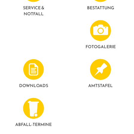
GESUNDE GEMEINDE
ANSPRECHPARTNER
SERVICE &
BESTATTUNG
NOTFALL
FOTO­GALERIE
DOWNLOADS
AMTSTAFEL
ABFALL-TERMINE