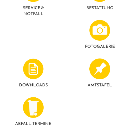
GESUNDE GEMEINDE
ANSPRECHPARTNER
SERVICE &
BESTATTUNG
NOTFALL
FOTO­GALERIE
DOWNLOADS
AMTSTAFEL
ABFALL-TERMINE