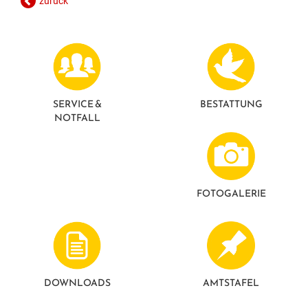
zurück
GESUNDE GEMEINDE
ANSPRECHPARTNER
SERVICE &
BESTATTUNG
NOTFALL
FOTO­GALERIE
DOWNLOADS
AMTSTAFEL