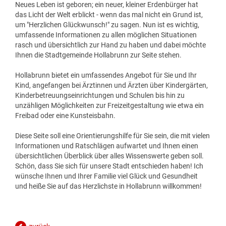
BILDUNG
VERANSTALTUNGSKALENDER
NEU IN HOLLABRUNN
MITARBEITER
JOBS
Neues Leben ist geboren; ein neuer, kleiner Erdenbürger hat
das Licht der Welt erblickt - wenn das mal nicht ein Grund ist,
um "Herzlichen Glückwunsch!" zu sagen. Nun ist es wichtig,
BAUEN & WOHNEN
KINDERGÄRTEN & KLEINKINDBETREUUNG
VERANSTALTUNGSZENTREN
STANDESAMT
EUROPA
WETTER & WEBCAM
umfassende Informationen zu allen möglichen Situationen
rasch und übersichtlich zur Hand zu haben und dabei möchte
GESUNDHEIT & SOZIALES
WOHNPROJEKTE
SCHULEN & HOCHSCHULEN
REGIONALE GASTRONOMIE
BESTATTUNG
POLITIK
GEBURTEN
Ihnen die Stadtgemeinde Hollabrunn zur Seite stehen.
Hollabrunn bietet ein umfassendes Angebot für Sie und Ihr
UMWELT & VERKEHR
MEDIZINISCHE VERSORGUNG
VERFÜGBARE GRUNDSTÜCKE
ERWACHSENENBILDUNG
FREIZEIT & TOURISMUS
STADTWERKE
GEMEINDEPROFIL
HOCHZEITEN
Kind, angefangen bei Ärztinnen und Ärzten über Kindergärten,
Kinderbetreuungseinrichtungen und Schulen bis hin zu
HOLLABRUNN BLÜHT AUF
PFLEGE
FLÄCHENWIDMUNG & BEBAUUNGSPLÄNE
STADTBÜCHEREI
unzähligen Möglichkeiten zur Freizeitgestaltung wie etwa ein
UNTERKÜNFTE & NÄCHTIGUNG
FÖRDERUNGEN
TODESFÄLLE
Freibad oder eine Kunsteisbahn.
MOBILITÄT & PARKEN
VEREINE
FAQ BAUEN & WOHNEN
STADTARCHIV
DOWNLOADS & FORMULARE
Diese Seite soll eine Orientierungshilfe für Sie sein, die mit vielen
Informationen und Ratschlägen aufwartet und Ihnen einen
übersichtlichen Überblick über alles Wissenswerte geben soll.
BAUMKATASTER
SOZIALRATGEBER
FORMULARE & DOWNLOADS
LERNHILFE & JUGENDARBEIT
AMTSTAFEL
Schön, dass Sie sich für unsere Stadt entschieden haben! Ich
wünsche Ihnen und Ihrer Familie viel Glück und Gesundheit
ENERGIE
FÖRDERUNGEN & FAIRNESSCARD
FÖRDERUNGEN BAUEN & WOHNEN
BILDUNGSMESSE
FAQ
und heiße Sie auf das Herzlichste in Hollabrunn willkommen!
KLAR! REGION
COMMUNITY-NURSING
ENERGIEBUCHHALTUNG
KINDERUNI