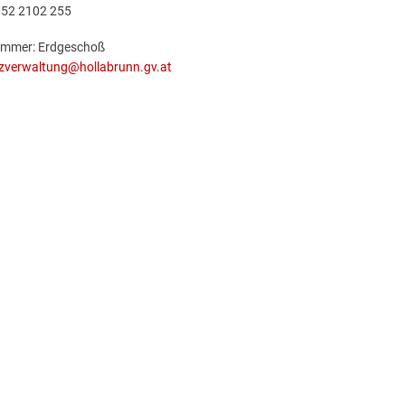
952 2102 255
immer: Erdgeschoß
zverwaltung@hollabrunn.gv.at