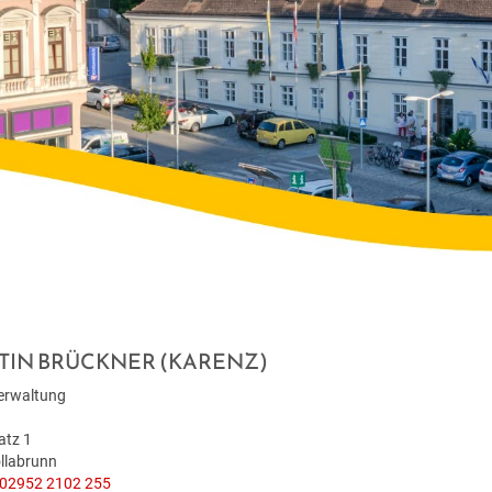
TIN BRÜCKNER (KARENZ)
erwaltung
atz 1
llabrunn
02952 2102 255