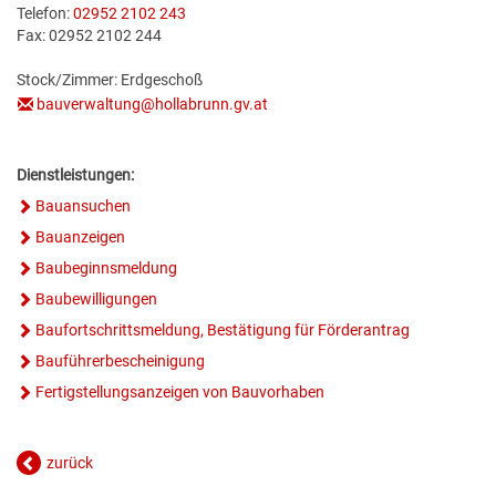
Telefon:
02952 2102 243
GESUNDE GEMEINDE
ANSPRECHPARTNER
Fax: 02952 2102 244
Stock/Zimmer: Erdgeschoß
bauverwaltung@hollabrunn.gv.at
Dienstleistungen:
Bauansuchen
Bauanzeigen
Baubeginnsmeldung
Baubewilligungen
Baufortschrittsmeldung, Bestätigung für Förderantrag
Bauführerbescheinigung
Fertigstellungsanzeigen von Bauvorhaben
zurück