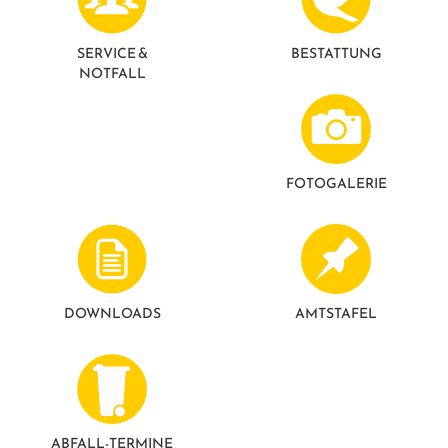
GESUNDE GEMEINDE
ANSPRECHPARTNER
SERVICE &
BESTATTUNG
NOTFALL
FOTO­GALERIE
DOWNLOADS
AMTSTAFEL
ABFALL-TERMINE