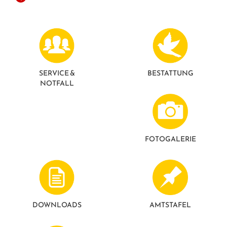
GESUNDE GEMEINDE
ANSPRECHPARTNER
SERVICE &
BESTATTUNG
NOTFALL
FOTO­GALERIE
DOWNLOADS
AMTSTAFEL