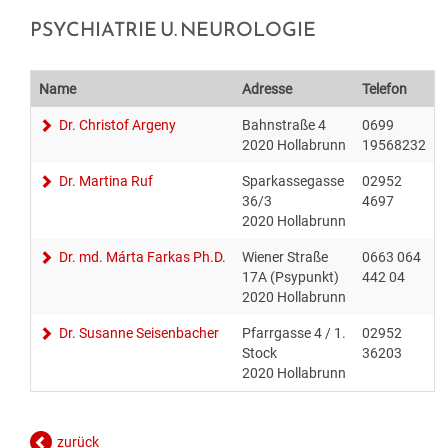
BILDUNG
VERANSTALTUNGSKALENDER
NEU IN HOLLABRUNN
MITARBEITER
JOBS
PSYCHIATRIE U. NEUROLOGIE
BAUEN & WOHNEN
KINDERGÄRTEN & KLEINKINDBETREUUNG
VERANSTALTUNGSZENTREN
STANDESAMT
EUROPA
WETTER & WEBCAM
Name
Adresse
Telefon
GESUNDHEIT & SOZIALES
WOHNPROJEKTE
SCHULEN & HOCHSCHULEN
REGIONALE GASTRONOMIE
BESTATTUNG
POLITIK
GEBURTEN
Dr. Christof Argeny
Bahnstraße 4
0699
2020 Hollabrunn
19568232
UMWELT & VERKEHR
MEDIZINISCHE VERSORGUNG
VERFÜGBARE GRUNDSTÜCKE
ERWACHSENENBILDUNG
FREIZEIT & TOURISMUS
STADTWERKE
GEMEINDEPROFIL
HOCHZEITEN
Dr. Martina Ruf
Sparkassegasse
02952
36/3
4697
HOLLABRUNN BLÜHT AUF
PFLEGE
FLÄCHENWIDMUNG & BEBAUUNGSPLÄNE
STADTBÜCHEREI
UNTERKÜNFTE & NÄCHTIGUNG
FÖRDERUNGEN
TODESFÄLLE
2020 Hollabrunn
Dr. md. Márta Farkas Ph.D.
Wiener Straße
0663 064
MOBILITÄT & PARKEN
VEREINE
FAQ BAUEN & WOHNEN
STADTARCHIV
DOWNLOADS & FORMULARE
17A (Psypunkt)
442 04
2020 Hollabrunn
BAUMKATASTER
SOZIALRATGEBER
FORMULARE & DOWNLOADS
LERNHILFE & JUGENDARBEIT
AMTSTAFEL
Dr. Susanne Seisenbacher
Pfarrgasse 4 / 1.
02952
Stock
36203
ENERGIE
FÖRDERUNGEN & FAIRNESSCARD
FÖRDERUNGEN BAUEN & WOHNEN
BILDUNGSMESSE
FAQ
2020 Hollabrunn
KLAR! REGION
COMMUNITY-NURSING
ENERGIEBUCHHALTUNG
KINDERUNI
zurück