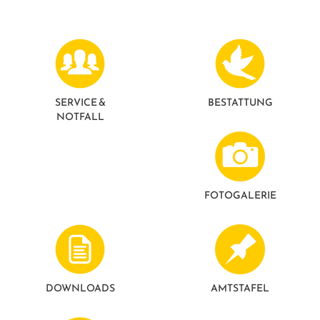
GESUNDE GEMEINDE
ANSPRECHPARTNER
SERVICE &
BESTATTUNG
NOTFALL
FOTO­GALERIE
DOWNLOADS
AMTSTAFEL