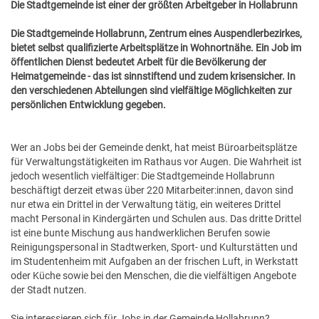
Die Stadtgemeinde ist einer der größten Arbeitgeber in Hollabrunn
GESUNDE GEMEINDE
ANSPRECHPARTNER
Die Stadtgemeinde Hollabrunn, Zentrum eines Auspendlerbezirkes,
bietet selbst qualifizierte Arbeitsplätze in Wohnortnähe. Ein Job im
öffentlichen Dienst bedeutet Arbeit für die Bevölkerung der
Heimatgemeinde - das ist sinnstiftend und zudem krisensicher. In
den verschiedenen Abteilungen sind vielfältige Möglichkeiten zur
persönlichen Entwicklung gegeben.
Wer an Jobs bei der Gemeinde denkt, hat meist Büroarbeitsplätze
für Verwaltungstätigkeiten im Rathaus vor Augen. Die Wahrheit ist
jedoch wesentlich vielfältiger: Die Stadtgemeinde Hollabrunn
beschäftigt derzeit etwas über 220 Mitarbeiter:innen, davon sind
nur etwa ein Drittel in der Verwaltung tätig, ein weiteres Drittel
macht Personal in Kindergärten und Schulen aus. Das dritte Drittel
ist eine bunte Mischung aus handwerklichen Berufen sowie
Reinigungspersonal in Stadtwerken, Sport- und Kulturstätten und
im Studentenheim mit Aufgaben an der frischen Luft, in Werkstatt
oder Küche sowie bei den Menschen, die die vielfältigen Angebote
der Stadt nutzen.
Sie interessieren sich für Jobs in der Gemeinde Hollabrunn?