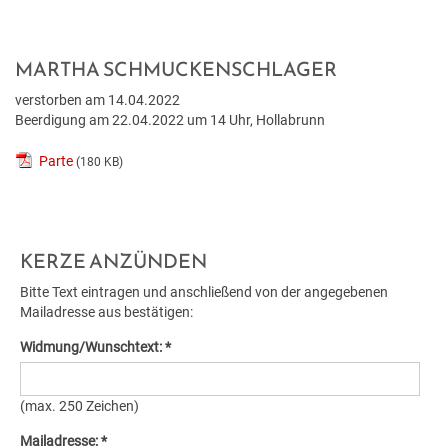
BILDUNG
VERANSTALTUNGSKALENDER
NEU IN HOLLABRUNN
MITARBEITER
JOBS
BAUEN & WOHNEN
KINDERGÄRTEN & KLEINKINDBETREUUNG
VERANSTALTUNGSZENTREN
STANDESAMT
EUROPA
WETTER & WEBCAM
MARTHA SCHMUCKENSCHLAGER
verstorben am 14.04.2022
GESUNDHEIT & SOZIALES
WOHNPROJEKTE
SCHULEN & HOCHSCHULEN
REGIONALE GASTRONOMIE
BESTATTUNG
POLITIK
GEBURTEN
Beerdigung am 22.04.2022 um 14 Uhr, Hollabrunn
UMWELT & VERKEHR
MEDIZINISCHE VERSORGUNG
VERFÜGBARE GRUNDSTÜCKE
ERWACHSENENBILDUNG
FREIZEIT & TOURISMUS
STADTWERKE
GEMEINDEPROFIL
HOCHZEITEN
Parte
(180 KB)
HOLLABRUNN BLÜHT AUF
PFLEGE
FLÄCHENWIDMUNG & BEBAUUNGSPLÄNE
STADTBÜCHEREI
UNTERKÜNFTE & NÄCHTIGUNG
FÖRDERUNGEN
TODESFÄLLE
KERZE ANZÜNDEN
MOBILITÄT & PARKEN
VEREINE
FAQ BAUEN & WOHNEN
STADTARCHIV
DOWNLOADS & FORMULARE
Bitte Text eintragen und anschließend von der angegebenen
BAUMKATASTER
SOZIALRATGEBER
FORMULARE & DOWNLOADS
Mailadresse aus bestätigen:
LERNHILFE & JUGENDARBEIT
AMTSTAFEL
Widmung/Wunschtext: *
ENERGIE
FÖRDERUNGEN & FAIRNESSCARD
FÖRDERUNGEN BAUEN & WOHNEN
BILDUNGSMESSE
FAQ
(max. 250 Zeichen)
KLAR! REGION
COMMUNITY-NURSING
ENERGIEBUCHHALTUNG
KINDERUNI
Mailadresse: *