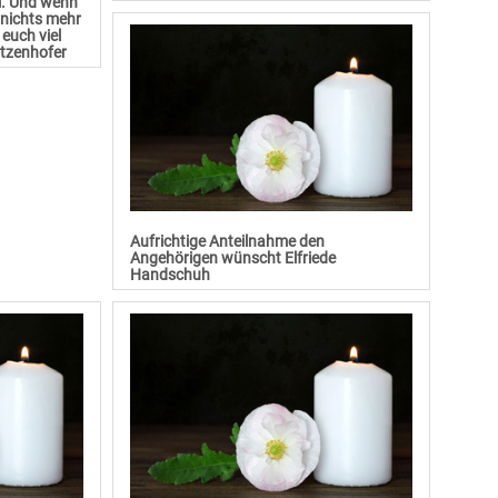
ll. Und wenn
t nichts mehr
euch viel
ützenhofer
Aufrichtige Anteilnahme den
Angehörigen wünscht Elfriede
Handschuh