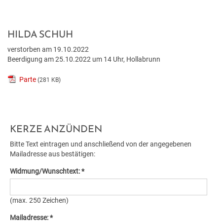
BILDUNG
VERANSTALTUNGSKALENDER
NEU IN HOLLABRUNN
MITARBEITER
JOBS
BAUEN & WOHNEN
KINDERGÄRTEN & KLEINKINDBETREUUNG
VERANSTALTUNGSZENTREN
STANDESAMT
EUROPA
WETTER & WEBCAM
HILDA SCHUH
verstorben am 19.10.2022
GESUNDHEIT & SOZIALES
WOHNPROJEKTE
SCHULEN & HOCHSCHULEN
REGIONALE GASTRONOMIE
BESTATTUNG
POLITIK
GEBURTEN
Beerdigung am 25.10.2022 um 14 Uhr, Hollabrunn
UMWELT & VERKEHR
MEDIZINISCHE VERSORGUNG
VERFÜGBARE GRUNDSTÜCKE
ERWACHSENENBILDUNG
FREIZEIT & TOURISMUS
STADTWERKE
GEMEINDEPROFIL
HOCHZEITEN
Parte
(281 KB)
HOLLABRUNN BLÜHT AUF
PFLEGE
FLÄCHENWIDMUNG & BEBAUUNGSPLÄNE
STADTBÜCHEREI
UNTERKÜNFTE & NÄCHTIGUNG
FÖRDERUNGEN
TODESFÄLLE
KERZE ANZÜNDEN
MOBILITÄT & PARKEN
VEREINE
FAQ BAUEN & WOHNEN
STADTARCHIV
DOWNLOADS & FORMULARE
Bitte Text eintragen und anschließend von der angegebenen
BAUMKATASTER
SOZIALRATGEBER
FORMULARE & DOWNLOADS
Mailadresse aus bestätigen:
LERNHILFE & JUGENDARBEIT
AMTSTAFEL
Widmung/Wunschtext: *
ENERGIE
FÖRDERUNGEN & FAIRNESSCARD
FÖRDERUNGEN BAUEN & WOHNEN
BILDUNGSMESSE
FAQ
(max. 250 Zeichen)
KLAR! REGION
COMMUNITY-NURSING
ENERGIEBUCHHALTUNG
KINDERUNI
Mailadresse: *