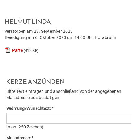
BILDUNG
VERANSTALTUNGSKALENDER
NEU IN HOLLABRUNN
MITARBEITER
JOBS
BAUEN & WOHNEN
KINDERGÄRTEN & KLEINKINDBETREUUNG
VERANSTALTUNGSZENTREN
STANDESAMT
EUROPA
WETTER & WEBCAM
HELMUT LINDA
verstorben am 23. September 2023
GESUNDHEIT & SOZIALES
WOHNPROJEKTE
SCHULEN & HOCHSCHULEN
REGIONALE GASTRONOMIE
BESTATTUNG
POLITIK
GEBURTEN
Beerdigung am 6. Oktober 2023 um 14:00 Uhr, Hollabrunn
UMWELT & VERKEHR
MEDIZINISCHE VERSORGUNG
VERFÜGBARE GRUNDSTÜCKE
ERWACHSENENBILDUNG
FREIZEIT & TOURISMUS
STADTWERKE
GEMEINDEPROFIL
HOCHZEITEN
Parte
(412 KB)
HOLLABRUNN BLÜHT AUF
PFLEGE
FLÄCHENWIDMUNG & BEBAUUNGSPLÄNE
STADTBÜCHEREI
UNTERKÜNFTE & NÄCHTIGUNG
FÖRDERUNGEN
TODESFÄLLE
KERZE ANZÜNDEN
MOBILITÄT & PARKEN
VEREINE
FAQ BAUEN & WOHNEN
STADTARCHIV
DOWNLOADS & FORMULARE
Bitte Text eintragen und anschließend von der angegebenen
BAUMKATASTER
SOZIALRATGEBER
FORMULARE & DOWNLOADS
Mailadresse aus bestätigen:
LERNHILFE & JUGENDARBEIT
AMTSTAFEL
Widmung/Wunschtext: *
ENERGIE
FÖRDERUNGEN & FAIRNESSCARD
FÖRDERUNGEN BAUEN & WOHNEN
BILDUNGSMESSE
FAQ
(max. 250 Zeichen)
KLAR! REGION
COMMUNITY-NURSING
ENERGIEBUCHHALTUNG
KINDERUNI
Mailadresse: *