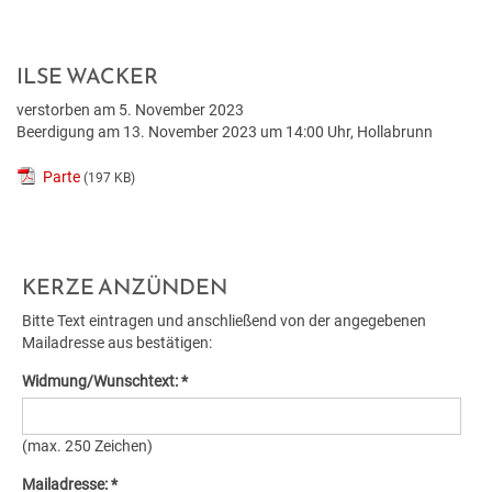
BILDUNG
VERANSTALTUNGSKALENDER
NEU IN HOLLABRUNN
MITARBEITER
JOBS
BAUEN & WOHNEN
KINDERGÄRTEN & KLEINKINDBETREUUNG
VERANSTALTUNGSZENTREN
STANDESAMT
EUROPA
WETTER & WEBCAM
ILSE WACKER
verstorben am 5. November 2023
GESUNDHEIT & SOZIALES
WOHNPROJEKTE
SCHULEN & HOCHSCHULEN
REGIONALE GASTRONOMIE
BESTATTUNG
POLITIK
GEBURTEN
Beerdigung am 13. November 2023 um 14:00 Uhr, Hollabrunn
UMWELT & VERKEHR
MEDIZINISCHE VERSORGUNG
VERFÜGBARE GRUNDSTÜCKE
ERWACHSENENBILDUNG
FREIZEIT & TOURISMUS
STADTWERKE
GEMEINDEPROFIL
HOCHZEITEN
Parte
(197 KB)
HOLLABRUNN BLÜHT AUF
PFLEGE
FLÄCHENWIDMUNG & BEBAUUNGSPLÄNE
STADTBÜCHEREI
UNTERKÜNFTE & NÄCHTIGUNG
FÖRDERUNGEN
TODESFÄLLE
KERZE ANZÜNDEN
MOBILITÄT & PARKEN
VEREINE
FAQ BAUEN & WOHNEN
STADTARCHIV
DOWNLOADS & FORMULARE
Bitte Text eintragen und anschließend von der angegebenen
BAUMKATASTER
SOZIALRATGEBER
FORMULARE & DOWNLOADS
Mailadresse aus bestätigen:
LERNHILFE & JUGENDARBEIT
AMTSTAFEL
Widmung/Wunschtext: *
ENERGIE
FÖRDERUNGEN & FAIRNESSCARD
FÖRDERUNGEN BAUEN & WOHNEN
BILDUNGSMESSE
FAQ
(max. 250 Zeichen)
KLAR! REGION
COMMUNITY-NURSING
ENERGIEBUCHHALTUNG
KINDERUNI
Mailadresse: *