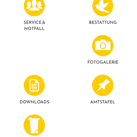
GESUNDE GEMEINDE
ANSPRECHPARTNER
SERVICE &
BESTATTUNG
NOTFALL
FOTO­GALERIE
DOWNLOADS
AMTSTAFEL