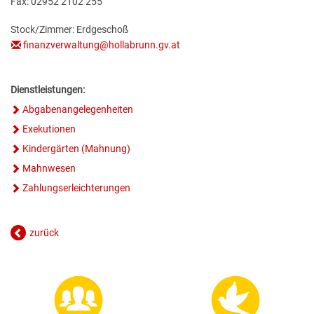
Fax: 02952 2102 255
GESUNDE GEMEINDE
ANSPRECHPARTNER
Stock/Zimmer: Erdgeschoß
finanzverwaltung@hollabrunn.gv.at
Dienstleistungen:
Abgabenangelegenheiten
Exekutionen
Kindergärten (Mahnung)
Mahnwesen
Zahlungserleichterungen
zurück