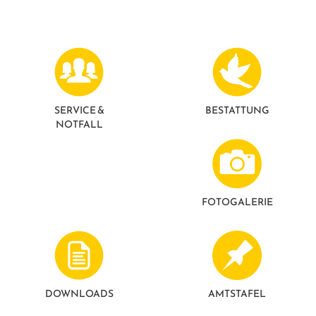
GESUNDE GEMEINDE
ANSPRECHPARTNER
SERVICE &
BESTATTUNG
NOTFALL
FOTO­GALERIE
DOWNLOADS
AMTSTAFEL