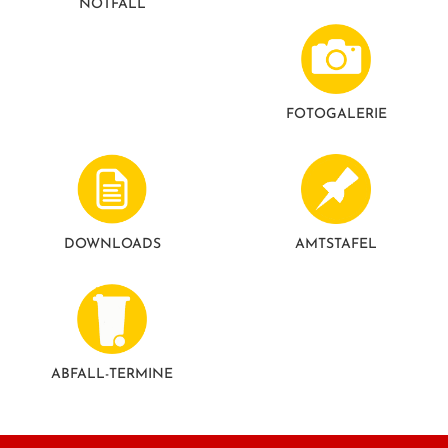
NOTFALL
GESUNDE GEMEINDE
ANSPRECHPARTNER
FOTO­GALERIE
DOWNLOADS
AMTSTAFEL
ABFALL-TERMINE