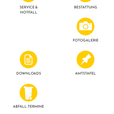
GESUNDE GEMEINDE
ANSPRECHPARTNER
SERVICE &
BESTATTUNG
NOTFALL
FOTO­GALERIE
DOWNLOADS
AMTSTAFEL
ABFALL-TERMINE