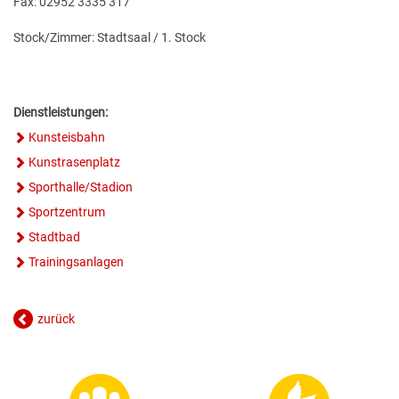
Fax: 02952 3335 317
GESUNDE GEMEINDE
ANSPRECHPARTNER
Stock/Zimmer: Stadtsaal / 1. Stock
Dienstleistungen:
Kunsteisbahn
Kunstrasenplatz
Sporthalle/Stadion
Sportzentrum
Stadtbad
Trainingsanlagen
zurück