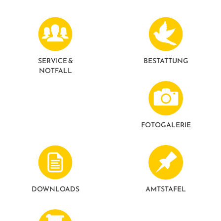
GESUNDE GEMEINDE
ANSPRECHPARTNER
SERVICE &
BESTATTUNG
NOTFALL
FOTO­GALERIE
DOWNLOADS
AMTSTAFEL