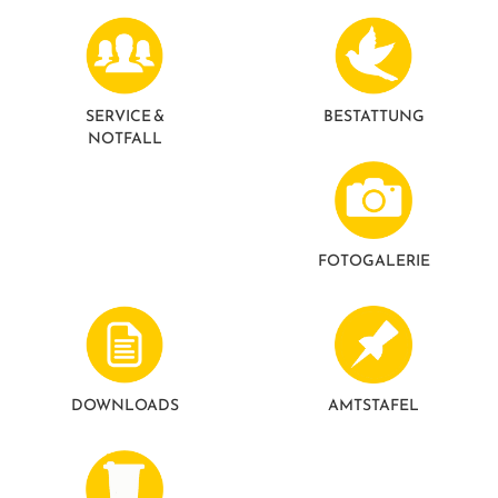
GESUNDE GEMEINDE
ANSPRECHPARTNER
SERVICE &
BESTATTUNG
NOTFALL
FOTO­GALERIE
DOWNLOADS
AMTSTAFEL