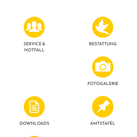
GESUNDE GEMEINDE
ANSPRECHPARTNER
SERVICE &
BESTATTUNG
NOTFALL
FOTO­GALERIE
DOWNLOADS
AMTSTAFEL