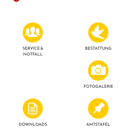
GESUNDE GEMEINDE
ANSPRECHPARTNER
SERVICE &
BESTATTUNG
NOTFALL
FOTO­GALERIE
DOWNLOADS
AMTSTAFEL