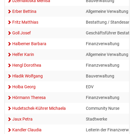
Dzemailoska Menisa
Bauverwaltung
GESUNDE GEMEINDE
ANSPRECHPARTNER
Erber Bettina
Allgemeine Verwaltung
Fritz Matthias
Bestattung / Standesamt
Goll Josef
Geschäftsführer Bestattu
Halbemer Barbara
Finanzverwaltung
Helfer Karin
Allgemeine Verwaltung
Hengl Dorothea
Finanzverwaltung
Hladik Wolfgang
Bauverwaltung
Holba Georg
EDV
Hörmann Theresa
Finanzverwaltung
Hudetschek-Kührer Michaela
Community Nurse
Jaux Petra
Stadtwerke
Kandler Claudia
Leiterin der Finanzverwa