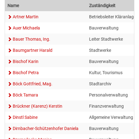
BILDUNG
VERANSTALTUNGSKALENDER
NEU IN HOLLABRUNN
MITARBEITER
JOBS
Name
Zuständigkeit
BAUEN & WOHNEN
KINDERGÄRTEN & KLEINKINDBETREUUNG
VERANSTALTUNGSZENTREN
Artner Martin
Betriebsleiter Kläranlage
STANDESAMT
EUROPA
WETTER & WEBCAM
Auer Michaela
Bauverwaltung
GESUNDHEIT & SOZIALES
WOHNPROJEKTE
SCHULEN & HOCHSCHULEN
REGIONALE GASTRONOMIE
BESTATTUNG
POLITIK
GEBURTEN
Bauer Thomas, Ing.
Leiter Stadtwerke
UMWELT & VERKEHR
MEDIZINISCHE VERSORGUNG
VERFÜGBARE GRUNDSTÜCKE
ERWACHSENENBILDUNG
FREIZEIT & TOURISMUS
STADTWERKE
GEMEINDEPROFIL
HOCHZEITEN
Baumgartner Harald
Stadtwerke
Bischof Karin
Bauverwaltung
HOLLABRUNN BLÜHT AUF
PFLEGE
FLÄCHENWIDMUNG & BEBAUUNGSPLÄNE
STADTBÜCHEREI
UNTERKÜNFTE & NÄCHTIGUNG
FÖRDERUNGEN
TODESFÄLLE
Bischof Petra
Kultur, Tourismus
MOBILITÄT & PARKEN
VEREINE
FAQ BAUEN & WOHNEN
STADTARCHIV
DOWNLOADS & FORMULARE
Böck Gottfried, Mag.
Stadtarchiv
Böck Tamara
Personalverwaltung
BAUMKATASTER
SOZIALRATGEBER
FORMULARE & DOWNLOADS
LERNHILFE & JUGENDARBEIT
AMTSTAFEL
Brückner (Karenz) Kerstin
Finanzverwaltung
ENERGIE
FÖRDERUNGEN & FAIRNESSCARD
FÖRDERUNGEN BAUEN & WOHNEN
BILDUNGSMESSE
FAQ
Dinstl Sabine
Allgemeine Verwaltung
KLAR! REGION
Dirnbacher-Schützenhofer Daniela
Bauverwaltung
COMMUNITY-NURSING
ENERGIEBUCHHALTUNG
KINDERUNI